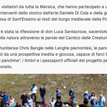
 visitatori da tutta la Marsica, che hanno partecipato a
li interventi dello storico dell’arte Daniele Di Cola e del
hiesa di Sant’Erasmo ai resti del borgo medievale della Por
 stata la riflessione di don Luca Santacroce, sacerdote o
lla natura attraverso le parole del Cantico delle Creatur
atunitense Chris Bangle nelle Langhe piemontesi, le pa
ali da una prospettiva inedita e giocosa, capace di farci 
i di panchine”, i timbri e i passaporti ufficiali del proge
Donato.