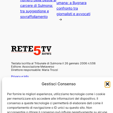
umana: a Bugnara
carcere di Sulmona:
confronto tra
tra suggestione e
giornalisti e avvocati
sovraffollamento
→
Testata iscritta al Tribunale di Sulmona il 26 gennaio 2006 n.1/06
Editore: Associazione Metaverso
Direttore responsabile: Maria Trozzi
Privacy e Info
Gestisci Consenso
Per fornire le migliori esperienze, utilizziamo tecnologie come i cookie
per memorizzare e/o accedere alle informazioni del dispositivo. Il
Copyright © 2026
consenso a queste tecnologie ci permetterà di elaborare dati come il
comportamento di navigazione o ID unici su questo sito. Non
Tutti i contenuti offerti da Rete5.tv, originali o condivisi da siti
acconsentire o ritirare il consenso può influire negativamente su alcune
esterni, sono redatti con la massima cura e sottoposti ad un accurato