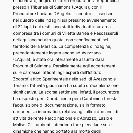
è incontrato, negli uffici della Procura della Repubblica
presso il Tribunale di Sulmona (L’Aquila), con il
Procuratore Luciano D’Angelo. L’incontro si inserisce
nel quadro delle indagini sul presunto avvelenamento
di 22 lupi, i cui resti sono stati individuati in un’area
compresa tra i comuni di Villetta Barrea e Pescasseroli
nell’aquilano ad alta quota, con sconfinamenti nel
territorio della Marsica. La competenza d’indagine,
precedentemente legata anche ad Avezzano
(L’Aquila), è stata ora interamente assunta dalla
Procura di Sulmona. Parallelamente agli accertamenti
sulle carcasse, affidati agli esperti dell’Istituto
Zooprofilattico Sperimentale nelle sedi di Avezzano e
Teramo, l’attività giudiziaria ha subito un’accelerazione
significativa. La scorsa settimana, infatti, il procuratore
ha disposto per i Carabinieri e per i Carabinieri forestali
l’acquisizione di documentazione, sia in formato
cartaceo sia informatico, relativa agli ultimi due anni di
attività dell’ente Parco nazionale d’Abruzzo, Lazio e
Molise. Gli inquirenti intendono fare piena luce sulle
dinamiche che hanno portato alla morte degli