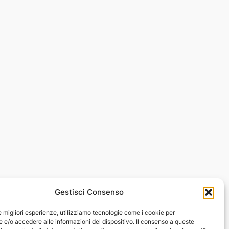
Gestisci Consenso
le migliori esperienze, utilizziamo tecnologie come i cookie per
ti dei contenuti sono sempre indicate, quando presenti. L’autore non
e/o accedere alle informazioni del dispositivo. Il consenso a queste
e fonti. Nei casi in cui non è citata la fonte, si tratta di immagini