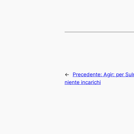
←
Precedente:
Agir: per Su
niente incarichi