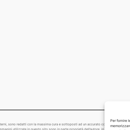
Per fornire 
i esterni, sono redatti con la massima cura e sottoposti ad un accurato controllo. Le fon
memorizzare 
agini utilizzate in questo sito sono in parte proprietà dell’autore, in parte tratte da altr