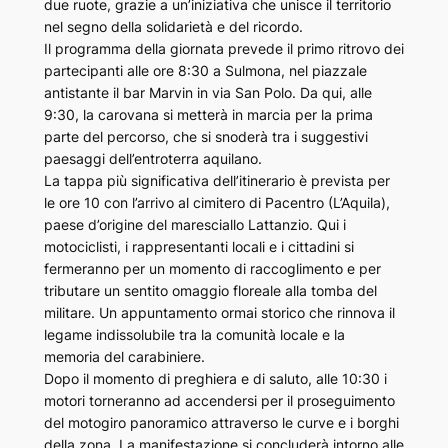
due ruote, grazie a un’iniziativa che unisce il territorio
nel segno della solidarietà e del ricordo.
Il programma della giornata prevede il primo ritrovo dei
partecipanti alle ore 8:30 a Sulmona, nel piazzale
antistante il bar Marvin in via San Polo. Da qui, alle
9:30, la carovana si metterà in marcia per la prima
parte del percorso, che si snoderà tra i suggestivi
paesaggi dell’entroterra aquilano.
La tappa più significativa dell’itinerario è prevista per
le ore 10 con l’arrivo al cimitero di Pacentro (L’Aquila),
paese d’origine del maresciallo Lattanzio. Qui i
motociclisti, i rappresentanti locali e i cittadini si
fermeranno per un momento di raccoglimento e per
tributare un sentito omaggio floreale alla tomba del
militare. Un appuntamento ormai storico che rinnova il
legame indissolubile tra la comunità locale e la
memoria del carabiniere.
Dopo il momento di preghiera e di saluto, alle 10:30 i
motori torneranno ad accendersi per il proseguimento
del motogiro panoramico attraverso le curve e i borghi
della zona. La manifestazione si concluderà intorno alle