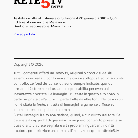
Testata iscritta al Tribunale di Sulmona il 26 gennaio 2006 n.1/06
Editore: Associazione Metaverso
Direttore responsabile: Maria Trozzi
Privacy e Info
Copyright © 2026
Tutti i contenuti offerti da Rete5.tv, originali o condivisi da siti
esterni, sono redatti con la massima cura e sottoposti ad un accurato
controllo. Le fonti dei contenuti sono sempre indicate, quando
presenti. L’autore non si assume responsabilità per eventuali
inesattezze riportate. Le immagini utilizzate in questo sito sono in
parte proprietà dell’autore, in parte tratte da altre fonti. Nei casi in cui
non è citata la fonte, si tratta di immagini largamente diffuse su
internet, ritenute di pubblico dominio.
Su tali immagini il sito non detiene, quindi, alcun diritto d’autore. Se
detenete il copyright di qualsiasi immagine o contenuto presente su
questo sito o volete segnalare altri problemi riguardanti i diritti
d’autore, potete inviare una e-mail all’indirizzo segreteria@rete5.tv