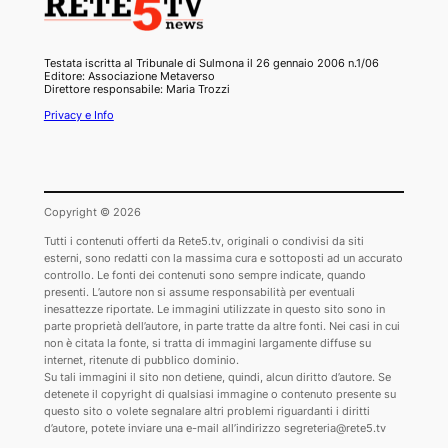
Testata iscritta al Tribunale di Sulmona il 26 gennaio 2006 n.1/06
Editore: Associazione Metaverso
Direttore responsabile: Maria Trozzi
Privacy e Info
Copyright © 2026
Tutti i contenuti offerti da Rete5.tv, originali o condivisi da siti
esterni, sono redatti con la massima cura e sottoposti ad un accurato
controllo. Le fonti dei contenuti sono sempre indicate, quando
presenti. L’autore non si assume responsabilità per eventuali
inesattezze riportate. Le immagini utilizzate in questo sito sono in
parte proprietà dell’autore, in parte tratte da altre fonti. Nei casi in cui
non è citata la fonte, si tratta di immagini largamente diffuse su
internet, ritenute di pubblico dominio.
Su tali immagini il sito non detiene, quindi, alcun diritto d’autore. Se
detenete il copyright di qualsiasi immagine o contenuto presente su
questo sito o volete segnalare altri problemi riguardanti i diritti
d’autore, potete inviare una e-mail all’indirizzo segreteria@rete5.tv