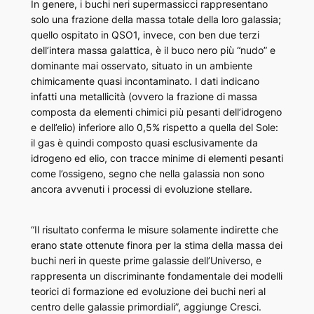
In genere, i buchi neri supermassicci rappresentano
solo una frazione della massa totale della loro galassia;
quello ospitato in QSO1, invece, con ben due terzi
dell’intera massa galattica, è il buco nero più “nudo” e
dominante mai osservato, situato in un ambiente
chimicamente quasi incontaminato. I dati indicano
infatti una metallicità (ovvero la frazione di massa
composta da elementi chimici più pesanti dell’idrogeno
e dell’elio) inferiore allo 0,5% rispetto a quella del Sole:
il gas è quindi composto quasi esclusivamente da
idrogeno ed elio, con tracce minime di elementi pesanti
come l’ossigeno, segno che nella galassia non sono
ancora avvenuti i processi di evoluzione stellare.
“Il risultato conferma le misure solamente indirette che
erano state ottenute finora per la stima della massa dei
buchi neri in queste prime galassie dell’Universo, e
rappresenta un discriminante fondamentale dei modelli
teorici di formazione ed evoluzione dei buchi neri al
centro delle galassie primordiali”, aggiunge Cresci.