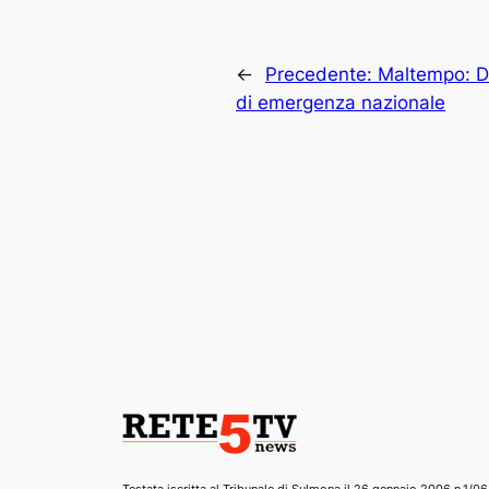
←
Precedente:
Maltempo: D’
di emergenza nazionale
Testata iscritta al Tribunale di Sulmona il 26 gennaio 2006 n.1/06