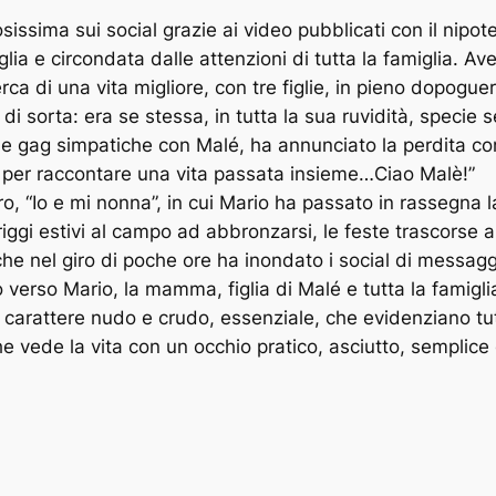
ssima sui social grazie ai video pubblicati con il nipote
iglia e circondata dalle attenzioni di tutta la famiglia. 
erca di una vita migliore, con tre figlie, in pieno dopogu
 di sorta: era se stessa, in tutta la sua ruvidità, specie
 e le gag simpatiche con Malé, ha annunciato la perdita 
o per raccontare una vita passata insieme…Ciao Malè!”
o, “Io e mi nonna”, in cui Mario ha passato in rassegna la 
gi estivi al campo ad abbronzarsi, le feste trascorse 
 che nel giro di poche ore ha inondato i social di messa
 verso Mario, la mamma, figlia di Malé e tutta la famigl
suo carattere nudo e crudo, essenziale, che evidenziano t
he vede la vita con un occhio pratico, asciutto, semplice 