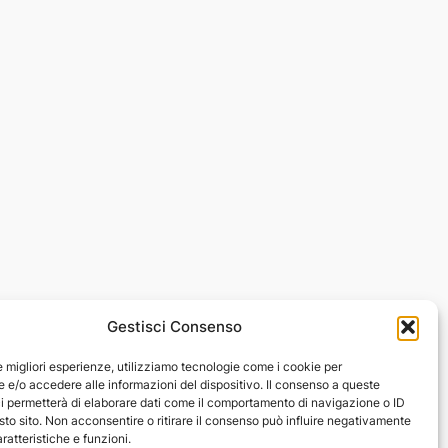
Gestisci Consenso
le migliori esperienze, utilizziamo tecnologie come i cookie per
ti dei contenuti sono sempre indicate, quando presenti. L’autore non
e/o accedere alle informazioni del dispositivo. Il consenso a queste
e fonti. Nei casi in cui non è citata la fonte, si tratta di immagini
i permetterà di elaborare dati come il comportamento di navigazione o ID
sto sito. Non acconsentire o ritirare il consenso può influire negativamente
ete segnalare altri problemi riguardanti i diritti d’autore, potete
ratteristiche e funzioni.