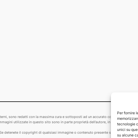
Per fornire 
i esterni, sono redatti con la massima cura e sottoposti ad un accurato controllo. Le fon
memorizzare 
agini utilizzate in questo sito sono in parte proprietà dell’autore, in parte tratte da altr
tecnologie c
unici su que
e. Se detenete il copyright di qualsiasi immagine o contenuto presente su questo sito o vol
su alcune ca