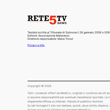
Testata iscritta al Tribunale di Sulmona il 26 gennaio 2006 n.1/06
Editore: Associazione Metaverso
Direttore responsabile: Maria Trozzi
Privacy e Info
Copyright © 2026
Tutti i contenuti offerti da Rete5.tv, originali o condivisi da sit
si assume responsabilità per eventuali inesattezze riportate. Le imm
largamente diffuse su internet, ritenute di pubblico dominio.
Su tali immagini il sito non detiene, quindi, alcun diritto d’autor
inviare una e-mail all’indirizzo segreteria@rete5.tv